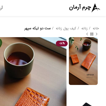
آر
خانه
زنانه
کیف پول زنانه
ست دو تیکه سپهر
-18%