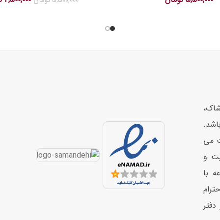
5,500,000
تومان
شاک،
اشد.
ت می
یت و
ه با
حترام
دفتر