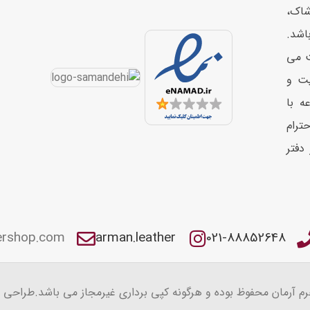
شاک،
اشد.
ت می
یت و
ه با
حترام
دفتر
ershop.com
arman.leather
021-88852648
رم آرمان محفوظ بوده و هرگونه کپی برداری غیرمجاز می باشد.
طراحی 