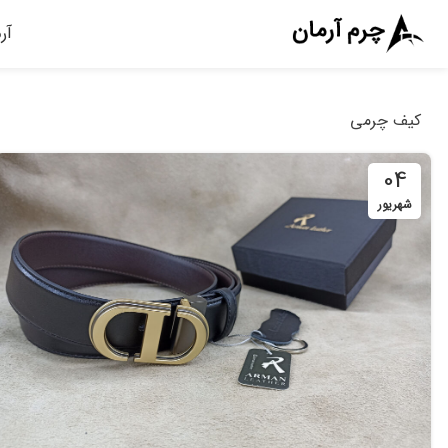
آر
کیف چرمی
04
شهریور