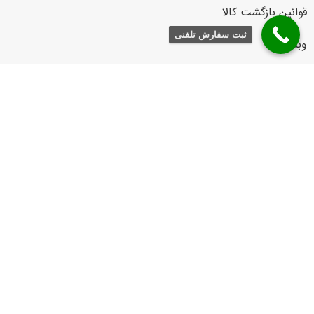
قوانین بازگشت کالا
ثبت سفارش تلفنی
وبلاگ
دسترسی سریع
زنانه
مردانه
021-88852648
021-86037211
arman.leather
Info@Armanleathershop.com