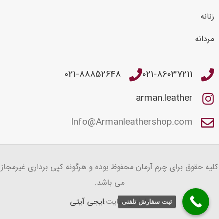
زنانه
مردانه
021-88852648
021-86037211
arman.leather
Info@Armanleathershop.com
کلیه حقوق برای چرم آرمان محفوظ بوده و هرگونه کپی برداری غیرمجاز
می باشد.
طراحی سایت:
ایجی آیتی
ثبت سفارش تلفنی